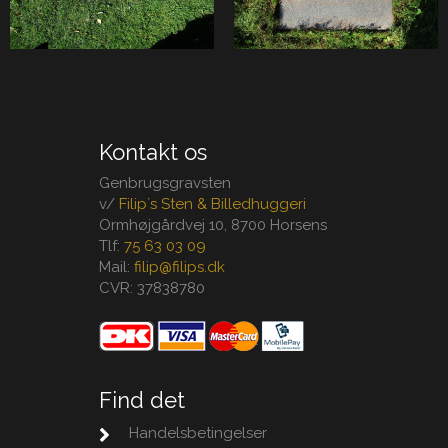
Kontakt os
Genbrugsgravsten
v/
Filip´s Sten & Billedhuggeri
Ormhøjgårdvej 10, 8700 Horsens
Tlf:
75 63 03 09
Mail:
filip@filips.dk
CVR: 37838780
Find det
Handelsbetingelser